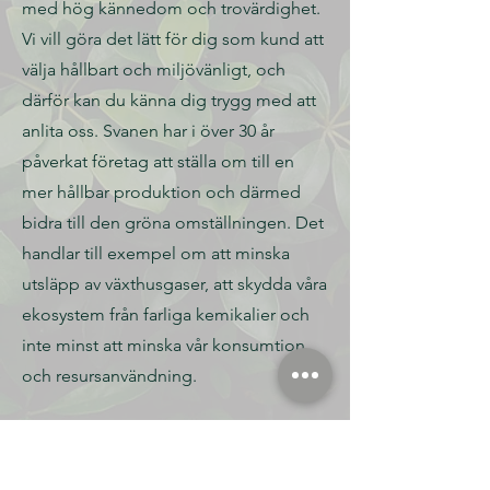
med hög kännedom och trovärdighet.
Vi vill göra det lätt för dig som kund att
välja hållbart och miljövänligt, och
därför kan du känna dig trygg med att
anlita oss. Svanen har i över 30 år
påverkat företag att ställa om till en
mer hållbar produktion och därmed
bidra till den gröna omställningen. Det
handlar till exempel om att minska
utsläpp av växthusgaser, att skydda våra
ekosystem från farliga kemikalier och
inte minst att minska vår konsumtion
och resursanvändning.