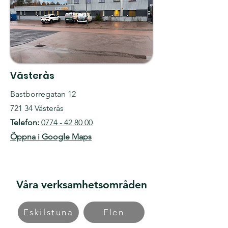
Västerås
Bastborregatan 12
721 34 Västerås
Telefon:
0774 - 42 80 00
Öppna i Google Maps
Våra verksamhetsområden
Eskilstuna
Flen