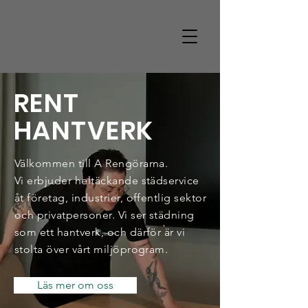
A RENGÖRARNA
RENT HAN
T
V
ERK
RENT
HANTVERK
Välkommen till A Rengörarna.
Vi erbjuder heltäckande städservice
åt företag, industrier, offentlig sektor
och privatpersoner. Vi ser städning
som ett hantverk,
och därför är vi
stolta över vårt miljöprogram.
Läs mer om oss