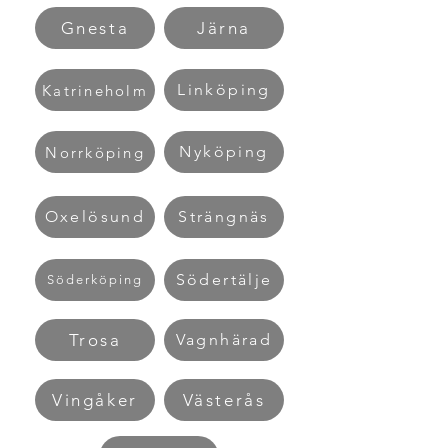
Gnesta
Järna
Linköping
Katrineholm
Nyköping
Norrköping
Oxelösund
Strängnäs
Södertälje
Söderköping
Trosa
Vagnhärad
Vingåker
Västerås