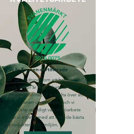
Vi är Svanen-certifierade
Vi ser städning som ett hantverk,
och därför är miljöarbete är vår
högsta prioritet. Vi är stolta över att
vara Svanen-certifierade, och vi
utvecklar ständigt vårt miljöarbete
där vi arbetar med att hitta de bästa
produkterna för miljön.