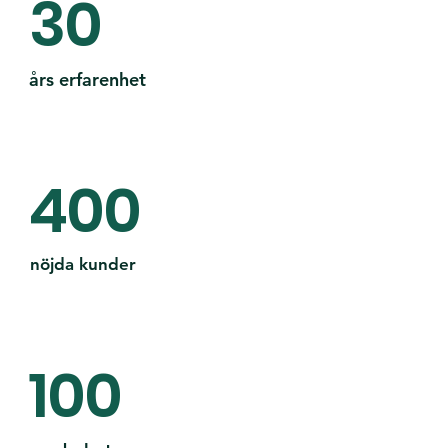
30
års erfarenhet
400
nöjda kunder
100