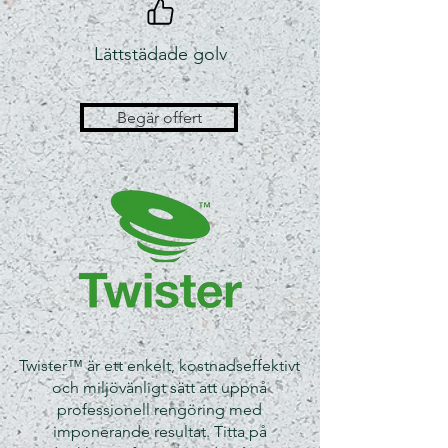
Lättstädade golv
Begär offert
Twister™ är ett enkelt, kostnadseffektivt
och miljövänligt sätt att uppnå
professionell rengöring med
imponerande resultat. Titta på