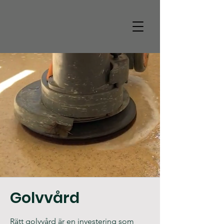
A RENGÖRARNA
RENT HAN
T
V
ERK
Golvvård
Rätt golvvård är en investering som