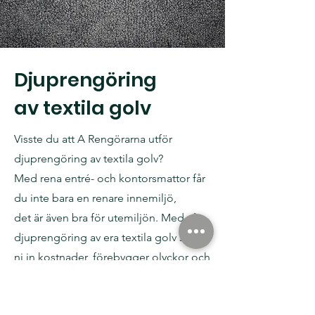
Djuprengöring
av textila golv
Visste du att A Rengörarna utför
djuprengöring av textila golv?
Med rena entré- och kontorsmattor får
du inte bara en renare innemiljö,
det är även bra för utemiljön. Med vår
djuprengöring av era textila golv sparar
ni in kostnader, förebygger olyckor och
förlänger golvets livslängd.