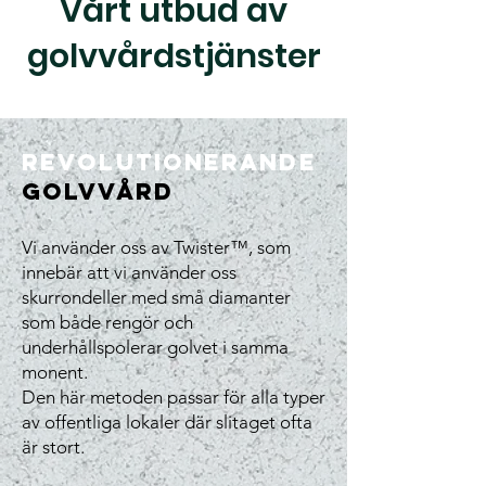
Vårt utbud av
golvvårdstjänster
REVOLUTIONERANDE
GOLVVÅRD
Vi använder oss av Twister™, som
innebär att vi använder oss
skurrondeller med små diamanter
som både rengör och
underhållspolerar golvet i samma
monent.
Den här metoden passar för alla typer
av offentliga lokaler där slitaget ofta
är stort.