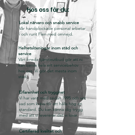
Hos oss får du:
Lokal närvaro och snabb service
Vår handplockade personal arbetar
i och runt Flen med omnejd.
Helhetslösningar inom städ och
service
Vårt breda tjänsteutbud gör att ni
kan samla hela ert servicebehov
hos oss. Vi gör det mesta inom
städ.
Erfarenhet och trygghet
Vi har varit med sedan 1995 och vet
vad som krävs för att hålla hög en
standard. Du kan känna dig trygg
med att vi levererar det vi lovar.
Certifierad kvalitet och