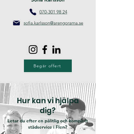
070-301 98 24
sofia.karlsson@arengorarna.se
Begär offert
Hur kan vi hjälpa
dig?
Letar du efter en pålitlig och komplett
städservice i Flen?