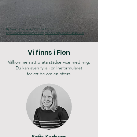
By AleWi - Own work, CC BY-SA 4.0,
https://commons.wikimedia.org/w/index.php?curid=146487330
Vi finns i
Flen
Välkommen att prata städservice med mig.
Du kan även fylla i onlineformuläret
för att be om en offert.
Sofia Karlsson