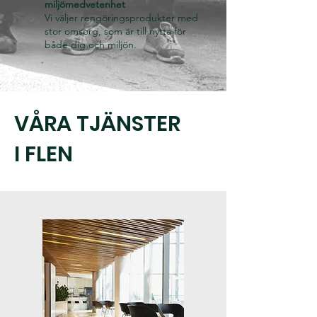
miljömedvetenhet
Vi väljer rengöringsprodukter med
stor omsorg, som är till nytta för
både dig och miljön.
VÅRA TJÄNSTER
I FLEN