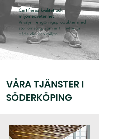
Certifierad kvalitet och
miljömedvetenhet
Vi väljer rengöringsprodukter med
stor omsorg, som är till nytta för
både dig och miljön.
VÅRA TJÄNSTER I
SÖDERKÖPING