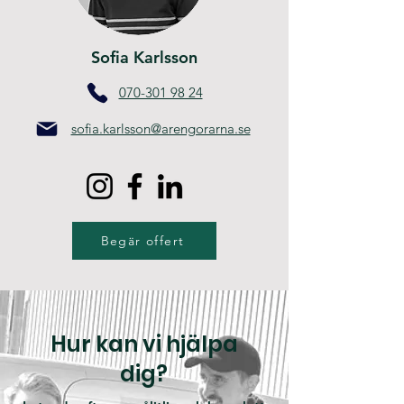
Sofia Karlsson
070-301 98 24
sofia.karlsson@arengorarna.se
Begär offert
Hur kan vi hjälpa
dig?