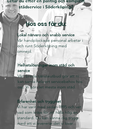
Letar du efter en pålitlig och komplett
städservice i Söderköping?​
Hos oss får du:
Lokal närvaro och snabb service
Vår handplockade personal arbetar i
och runt Söderköping med
omnejd.
Helhetslösningar inom städ och
service
Vårt breda tjänsteutbud gör att ni
kan samla hela ert servicebehov hos
oss. Vi gör det mesta inom städ.
Erfarenhet och trygghet
Vi har varit med sedan 1995 och vet
vad som krävs för att hålla hög en
standard. Du kan känna dig trygg
med att vi levererar det vi lovar.