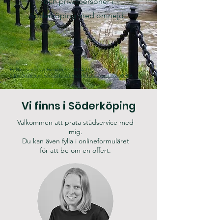
och privatpersoner i
Söderköping med omnejd.
By Nysteanders - Own work, CC BY-SA 3.0,
https://commons.wikimedia.org/w/index.php?curid=22259909
Vi finns i
Söderköping
Välkommen att prata städservice med
mig.
Du kan även fylla i onlineformuläret
för att be om en offert.